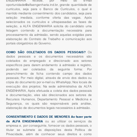
ENGENHARIA recebe, por meio do e-mail
oportunidade@alfaengenharia.ind.br
, grande quantidade de
currículos, seja para o Banco de Currículos, o qual é
mantido mediante consentimento dos candidatos, seja para
seleção imediata, conforme oferta das vagas. Após
selecionados os currículos e ultrapassadas as fases de
seleção, a ALFA ENGENHARIA solicita do candidato uma
listagem contendo a documentação necessária para
processamento da admissão, sendo aquelas exigidas para
elaboração do Contrato de Trabalho e comunicação aos
portais obrigatórios do Governo.
COMO SÃO COLETADOS OS DADOS PESSOAIS?
Os
dados pessoais e os documentos necessários são
coletados do empregado e direcionado aos setores
específicos para darem andamento à admissão e registro,
podendo ser coletados da seguinte forma: Por
preenchimento de ficha contendo campo dos dados
pessoais; Por meio digital, através de envio dos dados ou
cópia do documento por e-mail ou WhatsApp; Nos locais de
execução dos projetos; Na sede administrativa da ALFA
ENGENHARIA, Após efetuada a coleta dos dados pessoais
e documentação, eles são direcionados aos setores de
Recursos Humanos, Departamento Pessoal e Medicina e
Segurança, os quais são responsáveis pela análise,
elaboração de documentos legais necessários à admissão.
CONSENTIMENTO E DADOS DE MENORES Ao fazer parte
da ALFA ENGENHARIA
ou ao utilizar os serviços da
empresa e, por conseguinte, fornecer os dados pessoais, o
titular se submete às disposições desta Política de
Privacidade, além de conhecer seus direitos e como