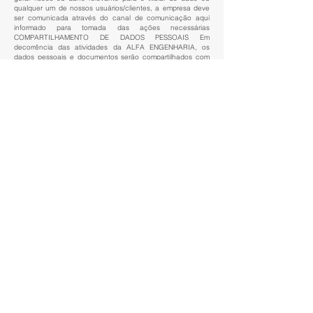
qualquer um de nossos usuários/clientes, a empresa deve
ser comunicada através do canal de comunicação aqui
informado para tomada das ações necessárias
COMPARTILHAMENTO DE DADOS PESSOAIS Em
decorrência das atividades da ALFA ENGENHARIA, os
dados pessoais e documentos serão compartilhados com
os Tomadores/Clientes, em razão dos Contratos firmados,
para mobilização nos projetos e visando cumprimento às
normas e disposições legais. Todavia, nossos parceiros têm
suas próprias Políticas de Privacidade, que podem divergir
desta. Além disto, os dados pessoais e documentos serão
também compartilhados internamente pelos setores da
empresa, porém, limitados e restritos àqueles que
necessitam da utilização. Existem também outras hipóteses
em que seus dados poderão ser compartilhados, sendo
estas:
- Determinação legal, requerimento, requisição ou ordem
judicial/administrativa, com autoridades judi ciais,
administrativas ou governamentais competen tes;
- Caso de movimentações societárias, como fusão,
aquisição e incorporação, de forma automática;
- Proteção dos direitos da ALFA ENGENHARIA em qualquer
tipo de conflito, inclusive os de teor judicial;
Para tanto, visando a segurança e privacidade dos dados,
a ALFA ENGENHARIA não compartilhará os dados pessoais
com nenhum terceiro não autorizado ou estranho ao
negócio.
ALTERAÇÃO E RESPONSABILIDADE DA POLÍTICA DE
PRIVACIDADE:
Esta Política de Privacidade foi formulada e