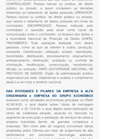
CONTROLADOR: Pessoa natural ou jurídica, de direito
público ou privado, a quem competem as decisões
referentes ao tratamento de dados pessoais; OPERADOR:
Pessoa natural ou jurídica, de direito público ou privado,
que realiza o tratamento de dados pessoais em nome do
controlador; ENCARREGADO: Pessoa indicada pelo
controlador e operador para atuar como canal de
comunicação entre o controlador, os titulares dos dados e
a Autoridade Nacional de Proteção de Dados (ANPD);
TRATAMENTO: Toda operação realizada com dados
pessoais, como as que se referem à coleta, produção,
recepção, classificação, utilização, acesso, reprodução,
transmissão, distribuição, processamento, arquivamento,
armazenamento, eliminação, avaliação ou controle da
informação, modificação, comunicação, transferência,
difusão ou extração; ANPD (AUTORIDADE NACIONAL DE
PROTEÇÃO DE DADOS): Órgão da administração pública
responsável por zelar, implementar e scalizar o cumprimento
desta Lei em todo o território nacional.
DAS ATIVIDADES E PILARES DA EMPRESA A ALFA
ENGENHARIA e EMPRESA DO GRUPO ECONÔMICO
possuem como atividades econômicas principais os CNAE
42.92-8-02
, o qual dispõe sobre “obras de montagem
industrial” e
25.13-6-00
, o qual dispõe sobre fabricação de
obras de caldeiraria pesada, atuando no mercado no
segmento de execução e prestação de serviços de obras e
projetos industriais dentro de grandes complexos e
empresas. Têm como pilar de negócio concretizar ideias
projetadas pelos Clientes por meio de engenharia de alta
performance em processos, tecnologia aplicada,