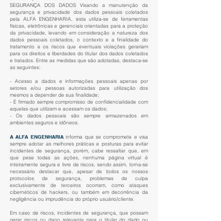
SEGURANÇA DOS DADOS Visando a manutenção da
segurança e privacidade dos dados pessoais coletados
pela ALFA ENGENHARIA, esta utiliza-se de ferramentas
físicas, eletrônicas e gerenciais orientadas para a proteção
da privacidade, levando em consideração a natureza dos
dados pessoais coletados, o contexto e a finalidade do
tratamento e os riscos que eventuais violações gerariam
para os direitos e liberdades do titular dos dados coletados
e tratados. Entre as medidas que são adotadas, destaca-se
as seguintes:
- Acesso a dados e informações pessoais apenas por
setores e/ou pessoas autorizadas para utilização dos
mesmos a depender de sua finalidade;
- É firmado sempre compromisso de confidencialidade com
aquelas que utilizam e acessam os dados;
- Os dados pessoais são sempre armazenados em
ambientes seguros e idôneos.
A ALFA ENGENHARIA
informa que se compromete e visa
sempre adotar as melhores práticas e posturas para evitar
incidentes de segurança, porém, cabe ressaltar que, em
que pese todas as ações, nenhuma página virtual é
inteiramente segura e livre de riscos, sendo assim, torna-se
necessário destacar que, apesar de todos os nossos
protocolos de segurança, problemas de culpa
exclusivamente de terceiros ocorram, como ataques
cibernéticos de hackers, ou também em decorrência da
negligência ou imprudência do próprio usuário/cliente.
Em caso de riscos, incidentes de segurança, que possam
gerar riscos ou dano relevante para o titular do dado ou