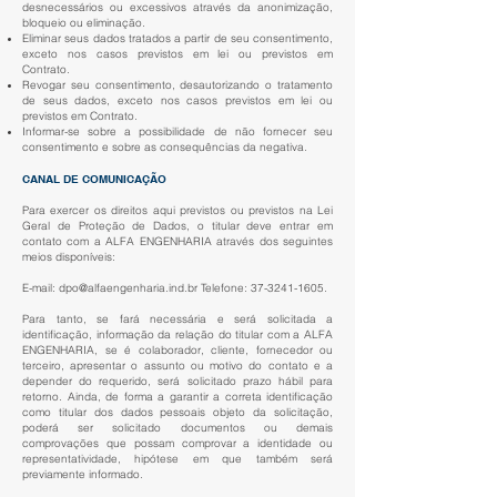
desnecessários ou excessivos através da anonimização,
bloqueio ou eliminação.
Eliminar seus dados tratados a partir de seu consentimento,
exceto nos casos previstos em lei ou previstos em
Contrato.
Revogar seu consentimento, desautorizando o tratamento
de seus dados, exceto nos casos previstos em lei ou
previstos em Contrato.
Informar-se sobre a possibilidade de não fornecer seu
consentimento e sobre as consequências da negativa.
CANAL DE COMUNICAÇÃO
Para exercer os direitos aqui previstos ou previstos na Lei
Geral de Proteção de Dados, o titular deve entrar em
contato com a ALFA ENGENHARIA através dos seguintes
meios disponíveis:
E-mail:
dpo@alfaengenharia.ind.br
Telefone:
37-3241-1605
.
Para tanto, se fará necessária e será solicitada a
identificação, informação da relação do titular com a ALFA
ENGENHARIA, se é colaborador, cliente, fornecedor ou
terceiro, apresentar o assunto ou motivo do contato e a
depender do requerido, será solicitado prazo hábil para
retorno. Ainda, de forma a garantir a correta identificação
como titular dos dados pessoais objeto da solicitação,
poderá ser solicitado documentos ou demais
comprovações que possam comprovar a identidade ou
representatividade, hipótese em que também será
previamente informado.