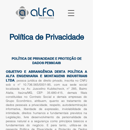
Política de Privacidade
POLÍTICA DE PRIVACIDADE E PROTEÇÃO DE
DADOS PESSOAIS
OBJETIVO E ABRANGÊNCIA DESTA POLÍTICA A
ALFA ENGENHARIA E MONTAGENS INDUSTRIAIS
LTDA
, pessoa jurídica de direito privado, inscrita no CNPJ
sob o nº
10.736.565
/0001-95, com sua sede social
localizada na Av. Juscelino Kubitscheck, nº 285, Bairro
Alaíta, Itaúna/MG, CEP:
35.680-415
, demais filiais
constituídas no Contrato Social e demais empresas do
Grupo Econômico, atribuem, quanto ao tratamento de
dados pessoais a privacidade, respeito, autodeterminação
informativa, liberdade de expressão, inviolabilidade da
intimidade, direitos humanos e fundamentais previstos na
Legislação, livre desenvolvimento da personalidade da
pessoa natural e a segurança como princípios básicos e
fundamentais do negócio. E para tanto, utiliza-se da
presente Política de Privacidade e Proteção de Dados