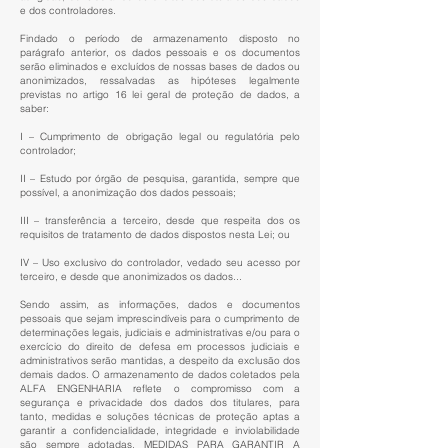
e dos controladores.
Findado o período de armazenamento disposto no
parágrafo anterior, os dados pessoais e os documentos
serão eliminados e excluídos de nossas bases de dados ou
anonimizados, ressalvadas as hipóteses legalmente
previstas no artigo 16 lei geral de proteção de dados, a
saber:
I – Cumprimento de obrigação legal ou regulatória pelo
controlador;
II – Estudo por órgão de pesquisa, garantida, sempre que
possível, a anonimização dos dados pessoais;
III – transferência a terceiro, desde que respeita dos os
requisitos de tratamento de dados dispostos nesta Lei; ou
IV – Uso exclusivo do controlador, vedado seu acesso por
terceiro, e desde que anonimizados os dados...
Sendo assim, as informações, dados e documentos
pessoais que sejam imprescindíveis para o cumprimento de
determinações legais, judiciais e administrativas e/ou para o
exercício do direito de defesa em processos judiciais e
administrativos serão mantidas, a despeito da exclusão dos
demais dados. O armazenamento de dados coletados pela
ALFA ENGENHARIA reflete o compromisso com a
segurança e privacidade dos dados dos titulares, para
tanto, medidas e soluções técnicas de proteção aptas a
garantir a confidencialidade, integridade e inviolabilidade
são sempre adotadas. MEDIDAS PARA GARANTIR A