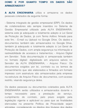
COMO E POR QUANTO TEMPO OS DADOS SÃO
ARMAZENADOS?
A ALFA ENGENHARIA
utiliza e armazena os dados
pessoais coletados da seguinte forma:
- Sistema integrado de gestão empresarial (ERP). Os dados
de colaboradores são sempre inseridos no Sistema de
Gestão Empresarial utilizado pela ALFA ENGENHARIA,
sistema este já adequado e totalmente adepto à Lei Geral
de Proteção de Dados, já com Termo Aditivo firmado para
este fim; - E-mail ou Upload no Google Drive. Os dados e
documentos também são armazenados no Google Drive,
também já adequado e totalmente adepto à Lei Geral de
Proteção de Dados, com ampla segurança na informação e
rastreabilidade de acessos e tratamentos; - Arquivo Digital
em Servidor. Toda documentação é armazenada também
no formato digital/- digitalizado em arquivos salvos no
Servidor da ALFA ENGENHARIA; - Arquivo Físico: Os
documentos exigidos por lei, contrato ou os termos de
consentimento que são elaborados e firmados em formato
impresso com assinatura são armazenados pela empresa
na estrutura de Arquivo Físico de documentos, com acesso
restrito, visando segurança deles.
Os dados pessoais ou documentos coletados pela ALFA
ENGENHARIA serão utilizados e armazenados durante o
tempo necessário para a prestação do serviço,
cumprimento do contrato, pelo prazo exigido pela
legislação vigente e aplicável ou para que as finalidades
elencadas na presente Política de Privacidade sejam
atingidas, considerando os direitos dos titulares dos dados