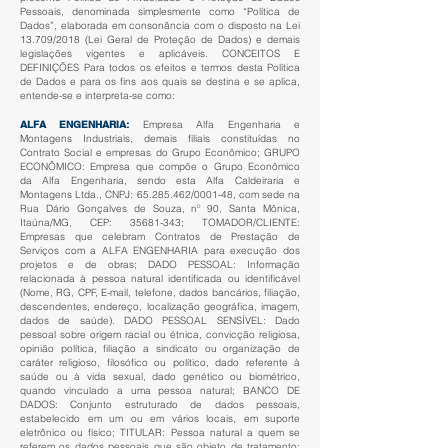
Pessoais, denominada simplesmente como “Política de
Dados”, elaborada em consonância com o disposto na Lei
13.709/2018 (Lei Geral de Proteção de Dados) e demais
legislações vigentes e aplicáveis. CONCEITOS E
DEFINIÇÕES Para todos os efeitos e termos desta Política
de Dados e para os fins aos quais se destina e se aplica,
entende-se e interpreta-se como:
ALFA ENGENHARIA:
Empresa Alfa Engenharia e
Montagens Industriais, demais filiais constituídas no
Contrato Social e empresas do Grupo Econômico; GRUPO
ECONÔMICO: Empresa que compõe o Grupo Econômico
da Alfa Engenharia, sendo esta Alfa Caldeiraria e
Montagens Ltda., CNPJ:
65.285.462
/0001-48, com sede na
Rua Dário Gonçalves de Souza, nº 90, Santa Mônica,
Itaúna/MG, CEP:
35681-343
; TOMADOR/CLIENTE:
Empresas que celebram Contratos de Prestação de
Serviços com a ALFA ENGENHARIA para execução dos
projetos e de obras; DADO PESSOAL: Informação
relacionada à pessoa natural identificada ou identificável
(Nome, RG, CPF, E-mail, telefone, dados bancários, filiação,
descendentes, endereço, localização geográfica, imagem,
dados de saúde). DADO PESSOAL SENSÍVEL: Dado
pessoal sobre origem racial ou étnica, convicção religiosa,
opinião política, filiação a sindicato ou organização de
caráter religioso, filosófico ou político, dado referente à
saúde ou à vida sexual, dado genético ou biométrico,
quando vinculado a uma pessoa natural; BANCO DE
DADOS: Conjunto estruturado de dados pessoais,
estabelecido em um ou em vários locais, em suporte
eletrônico ou físico; TITULAR: Pessoa natural a quem se
referem os dados pessoais que são objeto de tratamento;