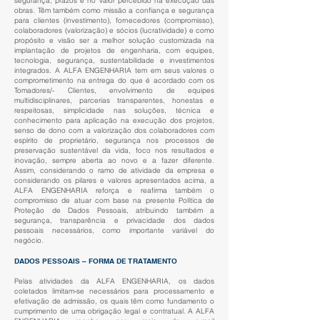
segurança, prazos e no valor percebido na execução das
obras. Têm também como missão a confiança e segurança
para clientes (investimento), fornecedores (compromisso),
colaboradores (valorização) e sócios (lucratividade) e como
propósito e visão ser a melhor solução customizada na
implantação de projetos de engenharia, com equipes,
tecnologia, segurança, sustentabilidade e investimentos
integrados. A ALFA ENGENHARIA tem em seus valores o
comprometimento na entrega do que é acordado com os
Tomadores/- Clientes, envolvimento de equipes
multidisciplinares, parcerias transparentes, honestas e
respeitosas, simplicidade nas soluções, técnica e
conhecimento para aplicação na execução dos projetos,
senso de dono com a valorização dos colaboradores com
espírito de proprietário, segurança nos processos de
preservação sustentável da vida, foco nos resultados e
inovação, sempre aberta ao novo e a fazer diferente.
Assim, considerando o ramo de atividade da empresa e
considerando os pilares e valores apresentados acima, a
ALFA ENGENHARIA reforça e reafirma também o
compromisso de atuar com base na presente Política de
Proteção de Dados Pessoais, atribuindo também a
segurança, transparência e privacidade dos dados
pessoais necessários, como importante variável do
negócio.
DADOS PESSOAIS – FORMA DE TRATAMENTO
Pelas atividades da ALFA ENGENHARIA, os dados
coletados limitam-se necessários para processamento e
efetivação de admissão, os quais têm como fundamento o
cumprimento de uma obrigação legal e contratual. A ALFA