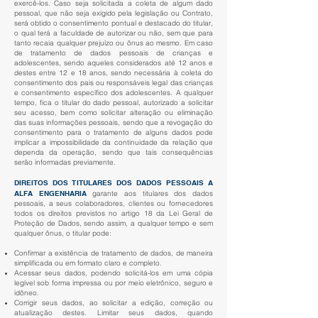
exercê-los. Caso seja solicitada a coleta de algum dado
pessoal, que não seja exigido pela legislação ou Contrato,
será obtido o consentimento pontual e destacado do titular,
o qual terá a faculdade de autorizar ou não, sem que para
tanto recaia qualquer prejuízo ou ônus ao mesmo. Em caso
de tratamento de dados pessoais de crianças e
adolescentes, sendo aqueles considerados até 12 anos e
destes entre 12 e 18 anos, sendo necessária à coleta do
consentimento dos pais ou responsáveis legal das crianças
e consentimento específico dos adolescentes. A qualquer
tempo, fica o titular do dado pessoal, autorizado a solicitar
seu acesso, bem como solicitar alteração ou eliminação
das suas informações pessoais, sendo que a revogação do
consentimento para o tratamento de alguns dados pode
implicar a impossibilidade da continuidade da relação que
dependa da operação, sendo que tais consequências
serão informadas previamente.
DIREITOS DOS TITULARES DOS DADOS PESSOAIS A
ALFA ENGENHARIA
garante aos titulares dos dados
pessoais, a seus colaboradores, clientes ou fornecedores
todos os direitos previstos no artigo 18 da Lei Geral de
Proteção de Dados, sendo assim, a qualquer tempo e sem
qualquer ônus, o titular pode:
Confirmar a existência de tratamento de dados, de maneira
simplificada ou em formato claro e completo.
Acessar seus dados, podendo solicitá-los em uma cópia
legível sob forma impressa ou por meio eletrônico, seguro e
idôneo.
Corrigir seus dados, ao solicitar a edição, correção ou
atualização destes. Limitar seus dados, quando