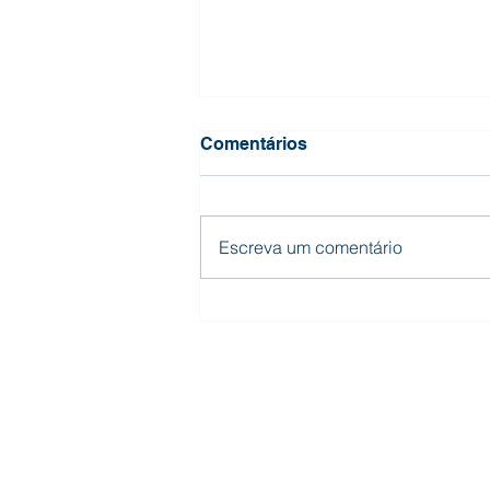
Comentários
Escreva um comentário
Somos, mais uma vez,
GPTW!
UNIDADE FABRICAÇÃO
Rua Dário Gonçalves de Souza, 90
Santa Monica, Itaúna - MG, 35681-343