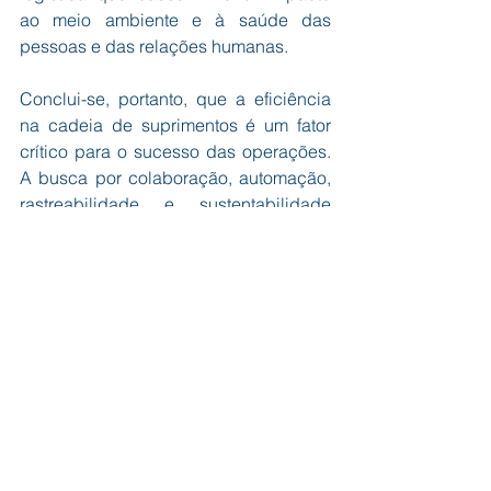
ao meio ambiente e à saúde das 
pessoas e das relações humanas.  
Conclui-se, portanto, que a eficiência 
na cadeia de suprimentos é um fator 
crítico para o sucesso das operações. 
A busca por colaboração, automação, 
rastreabilidade e sustentabilidade 
garantirá não apenas a qualidade dos 
produtos entregues, mas também a 
competitividade das empresas nesse 
setor em constante evolução.