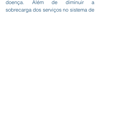
doença. Além de diminuir a 
sobrecarga dos serviços no sistema de 
saúde, a imunização coletiva evita o 
alto número de afastamentos e a 
redução da produtividade no trabalho. 
Ao vacinarmos nossos colaboradores, 
estamos investindo na saúde individual 
de cada um, na saúde coletiva e no 
bem-estar de toda a nossa equipe.
Agradecemos ao Centro de Saúde 
Laura Vasconcelos pela parceria e aos 
colaboradores por participarem desta 
importante iniciativa. Juntos, estamos 
construindo um ambiente de trabalho 
mais seguro e saudável para todos.