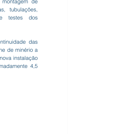
a montagem de 
s, tubulações, 
e testes dos 
tinuidade das 
e de minério a 
nova instalação 
madamente 4,5 