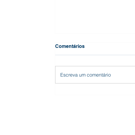
Comentários
Escreva um comentário
Somos, mais uma vez,
GPTW!
UNIDADE FABRICAÇÃO
Rua Dário Gonçalves de Souza, 90
Santa Monica, Itaúna - MG, 35681-343