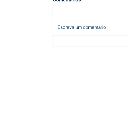
Escreva um comentário
Somos, mais uma vez,
GPTW!
UNIDADE FABRICAÇÃO
Rua Dário Gonçalves de Souza, 90
Santa Monica, Itaúna - MG, 35681-343
3241.1605
(37)
© 2026 Alfa Engenharia. Desenvolvi