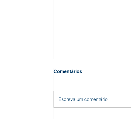
Comentários
Escreva um comentário
Somos, mais uma vez,
GPTW!