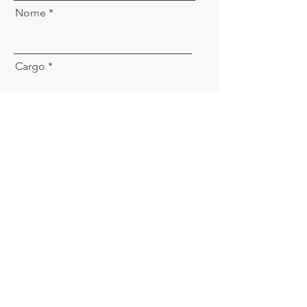
Nome
Cargo
Telefone
Email
Descreva o que deseja orçar